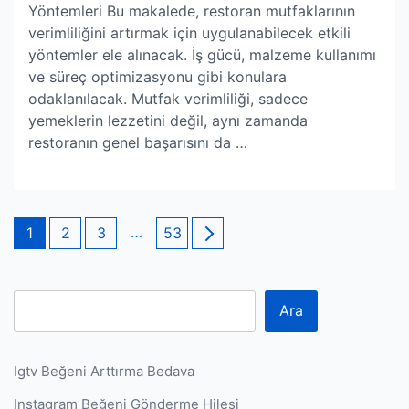
Yöntemleri Bu makalede, restoran mutfaklarının
verimliliğini artırmak için uygulanabilecek etkili
yöntemler ele alınacak. İş gücü, malzeme kullanımı
ve süreç optimizasyonu gibi konulara
odaklanılacak. Mutfak verimliliği, sadece
yemeklerin lezzetini değil, aynı zamanda
restoranın genel başarısını da …
Yazı
Page
Page
Page
…
Page
1
2
3
53
sayfalaması
Ara
Igtv Beğeni Arttırma Bedava
Instagram Beğeni Gönderme Hilesi