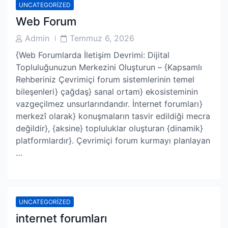
UNCATEGORIZED
Web Forum
Post
Post
Admin
Temmuz 6, 2026
Author
Date
{Web Forumlarda İletişim Devrimi: Dijital
Topluluğunuzun Merkezini Oluşturun – {Kapsamlı
Rehberiniz Çevrimiçi forum sistemlerinin temel
bileşenleri} çağdaş} sanal ortam} ekosisteminin
vazgeçilmez unsurlarındandır. İnternet forumları}
merkezî olarak} konuşmaların tasvir edildiği mecra
değildir}, {aksine} topluluklar oluşturan {dinamik}
platformlardır}. Çevrimiçi forum kurmayı planlayan
…
UNCATEGORIZED
internet forumları