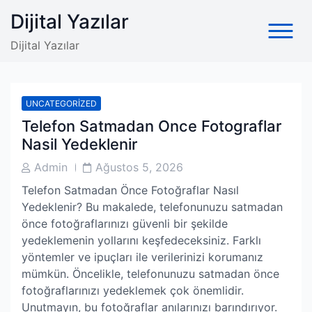
Skip
Dijital Yazılar
to
content
Dijital Yazılar
UNCATEGORIZED
Telefon Satmadan Once Fotograflar
Nasil Yedeklenir
Post
Post
Admin
Ağustos 5, 2026
Author
Date
Telefon Satmadan Önce Fotoğraflar Nasıl
Yedeklenir? Bu makalede, telefonunuzu satmadan
önce fotoğraflarınızı güvenli bir şekilde
yedeklemenin yollarını keşfedeceksiniz. Farklı
yöntemler ve ipuçları ile verilerinizi korumanız
mümkün. Öncelikle, telefonunuzu satmadan önce
fotoğraflarınızı yedeklemek çok önemlidir.
Unutmayın, bu fotoğraflar anılarınızı barındırıyor.