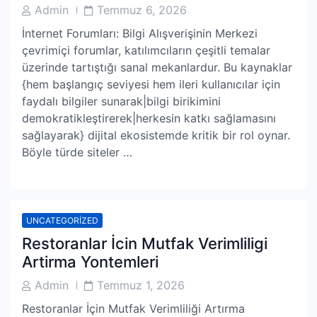
Post
Post
Admin
Temmuz 6, 2026
Author
Date
İnternet Forumları: Bilgi Alışverişinin Merkezi
çevrimiçi forumlar, katılımcıların çeşitli temalar
üzerinde tartıştığı sanal mekanlardur. Bu kaynaklar
{hem başlangıç seviyesi hem ileri kullanıcılar için
faydalı bilgiler sunarak|bilgi birikimini
demokratikleştirerek|herkesin katkı sağlamasını
sağlayarak} dijital ekosistemde kritik bir rol oynar.
Böyle türde siteler …
UNCATEGORIZED
Restoranlar İcin Mutfak Verimliligi
Artirma Yontemleri
Post
Post
Admin
Temmuz 1, 2026
Author
Date
Restoranlar İçin Mutfak Verimliliği Artırma