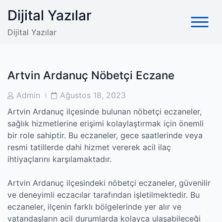
Skip
Dijital Yazılar
to
content
Dijital Yazılar
Artvin Ardanuç Nöbetçi Eczane
Post
Post
Admin
Ağustos 18, 2023
Author
Date
Artvin Ardanuç ilçesinde bulunan nöbetçi eczaneler,
sağlık hizmetlerine erişimi kolaylaştırmak için önemli
bir role sahiptir. Bu eczaneler, gece saatlerinde veya
resmi tatillerde dahi hizmet vererek acil ilaç
ihtiyaçlarını karşılamaktadır.
Artvin Ardanuç ilçesindeki nöbetçi eczaneler, güvenilir
ve deneyimli eczacılar tarafından işletilmektedir. Bu
eczaneler, ilçenin farklı bölgelerinde yer alır ve
vatandaşların acil durumlarda kolayca ulaşabileceği