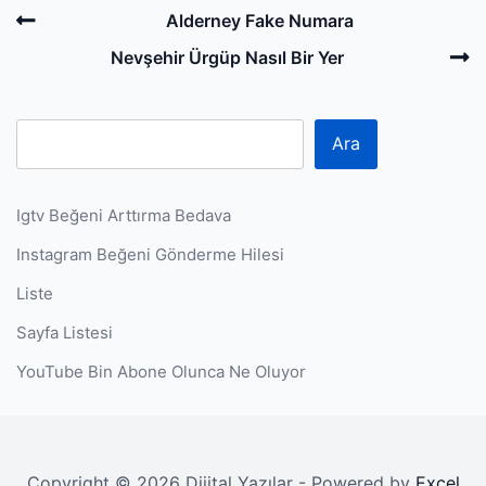
Post
Previous
Alderney Fake Numara
navigation
Post
N
Nevşehir Ürgüp Nasıl Bir Yer
P
Ara
Igtv Beğeni Arttırma Bedava
Instagram Beğeni Gönderme Hilesi
Liste
Sayfa Listesi
YouTube Bin Abone Olunca Ne Oluyor
Copyright © 2026 Dijital Yazılar - Powered by
Excel