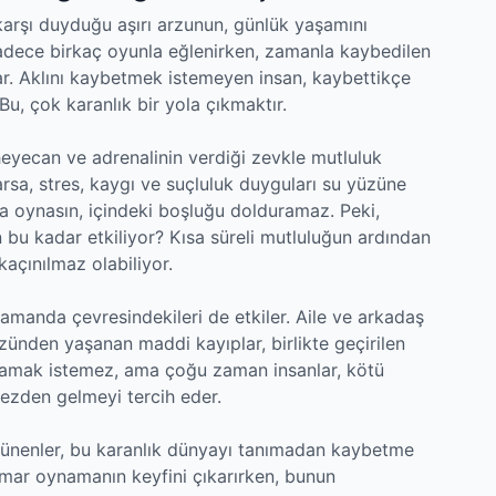
karşı duyduğu aşırı arzunun, günlük yaşamını
sadece birkaç oyunla eğlenirken, zamanla kaybedilen
r. Aklını kaybetmek istemeyen insan, kaybettikçe
u, çok karanlık bir yola çıkmaktır.
eyecan ve adrenalinin verdiği zevkle mutluluk
sa, stres, kaygı ve suçluluk duyguları su yüzüne
a oynasın, içindeki boşluğu dolduramaz. Peki,
n bu kadar etkiliyor? Kısa süreli mutluluğun ardından
 kaçınılmaz olabiliyor.
zamanda çevresindekileri de etkiler. Aile ve arkadaş
yüzünden yaşanan maddi kayıplar, birlikte geçirilen
aşamak istemez, ama çoğu zaman insanlar, kötü
ezden gelmeyi tercih eder.
ünenler, bu karanlık dünyayı tanımadan kaybetme
kumar oynamanın keyfini çıkarırken, bunun