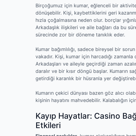
Birçoğumuz için kumar, eğlenceli bir aktivit
dönüşebilir. Kişi, kaybettiklerini geri kaza
hızla çoğalmasına neden olur. borçlar yığınla 
Arkadaşlık ilişkileri ve aile bağları da bu sü
sürecinde zor bir döneme tanıklık eder.
Kumar bağımlılığı, sadece bireysel bir sorun
vakadır. Kişi, kumar için harcadığı zamanla d
Arkadaşları ve aileyle geçirdiği zaman azalır,
daralır ve bir kısır döngü başlar. Kumarın sa
getirdiği karanlık bir hüsranla yer değiştirebil
Kumarın çekici dünyası bazen göz alıcı olab
kişinin hayatını mahvedebilir. Kalabalığın 
Kayıp Hayatlar: Casino Bağım
Etkileri
Finansal zorluklar
, kumar alışkanlığının hem