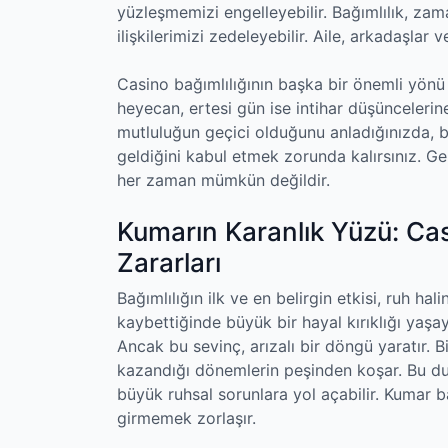
yüzleşmemizi engelleyebilir. Bağımlılık, zama
ilişkilerimizi zedeleyebilir. Aile, arkadaşlar 
Casino bağımlılığının başka bir önemli yönü
heyecan, ertesi gün ise intihar düşüncelerin
mutluluğun geçici olduğunu anladığınızda, bu
geldiğini kabul etmek zorunda kalırsınız. 
her zaman mümkün değildir.
Kumarın Karanlık Yüzü: Casi
Zararları
Bağımlılığın ilk ve en belirgin etkisi, ruh ha
kaybettiğinde büyük bir hayal kırıklığı yaşay
Ancak bu sevinç, arızalı bir döngü yaratır. Bi
kazandığı dönemlerin peşinden koşar. Bu d
büyük ruhsal sorunlara yol açabilir. Kumar bağ
girmemek zorlaşır.