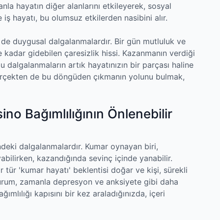
nla hayatın diğer alanlarını etkileyerek, sosyal
ve iş hayatı, bu olumsuz etkilerden nasibini alır.
 de duygusal dalgalanmalardır. Bir gün mutluluk ve
e kadar gidebilen çaresizlik hissi. Kazanmanın verdiği
 dalgalanmaların artık hayatınızın bir parçası haline
Gerçekten de bu döngüden çıkmanın yolunu bulmak,
no Bağımlılığının Önlenebilir
lindeki dalgalanmalardır. Kumar oynayan biri,
abilirken, kazandığında sevinç içinde yanabilir.
r tür 'kumar hayatı' beklentisi doğar ve kişi, sürekli
urum, zamanla depresyon ve anksiyete gibi daha
ımlılığı kapısını bir kez araladığınızda, içeri