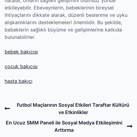
hatalar, onların sağlıklı gelişimini olumsuz yönde
etkileyebilir. Ebeveynlerin, bebeklerinin bireysel
ihtiyaçlarını dikkate alarak, düzenli beslenme ve uyku
alışkanlıklarını desteklemeleri önemlidir. Bu şekilde,
bebeklerin sağlıklı büyüme ve gelişimlerine katkıda
bulunabilirler.
bebek bakıcısı
çocuk bakıcısı
hasta bakıcı
Post
Previous
Futbol Maçlarının Sosyal Etkileri Taraftar Kültürü
navigation
Post
ve Etkinlikler
N
En Ucuz SMM Paneli ile Sosyal Medya Etkileşimini
P
Arttırma