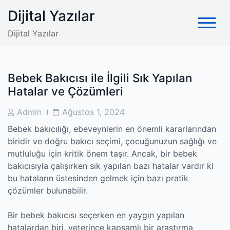
Skip
Dijital Yazılar
to
content
Dijital Yazılar
Bebek Bakıcısı ile İlgili Sık Yapılan
Hatalar ve Çözümleri
Post
Post
Admin
Ağustos 1, 2024
Author
Date
Bebek bakıcılığı, ebeveynlerin en önemli kararlarından
biridir ve doğru bakıcı seçimi, çocuğunuzun sağlığı ve
mutluluğu için kritik önem taşır. Ancak, bir bebek
bakıcısıyla çalışırken sık yapılan bazı hatalar vardır ki
bu hataların üstesinden gelmek için bazı pratik
çözümler bulunabilir.
Bir bebek bakıcısı seçerken en yaygın yapılan
hatalardan biri, yeterince kapsamlı bir araştırma