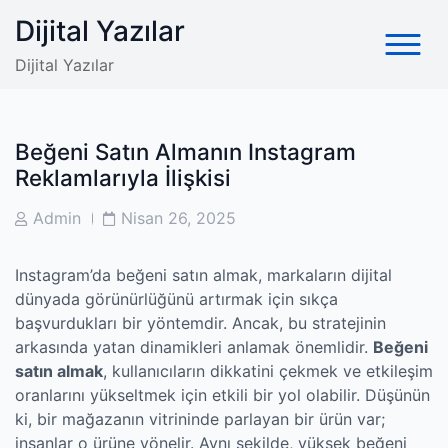
Skip
Dijital Yazılar
to
content
Dijital Yazılar
Beğeni Satın Almanın Instagram
Reklamlarıyla İlişkisi
Post
Post
Admin
Nisan 26, 2025
Author
Date
Instagram’da beğeni satın almak, markaların dijital
dünyada görünürlüğünü artırmak için sıkça
başvurdukları bir yöntemdir. Ancak, bu stratejinin
arkasında yatan dinamikleri anlamak önemlidir.
Beğeni
satın almak
, kullanıcıların dikkatini çekmek ve etkileşim
oranlarını yükseltmek için etkili bir yol olabilir. Düşünün
ki, bir mağazanın vitrininde parlayan bir ürün var;
insanlar o ürüne yönelir. Aynı şekilde, yüksek beğeni