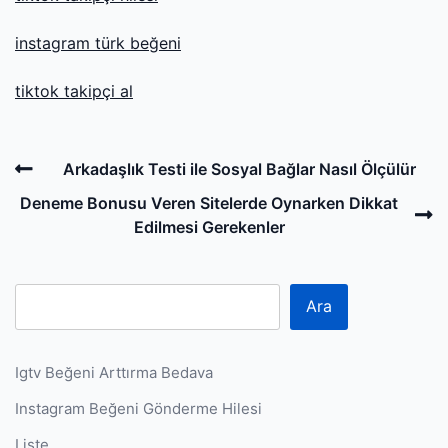
instagram türk beğeni
tiktok takipçi al
Post
Previous
Arkadaşlık Testi ile Sosyal Bağlar Nasıl Ölçülür
navigation
Post
N
Deneme Bonusu Veren Sitelerde Oynarken Dikkat
P
Edilmesi Gerekenler
Ara
Igtv Beğeni Arttırma Bedava
Instagram Beğeni Gönderme Hilesi
Liste