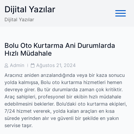
Skip
Dijital Yazılar
to
content
Dijital Yazılar
Bolu Oto Kurtarma Ani Durumlarda
Hızlı Müdahale
Post
Post
Admin
Ağustos 21, 2024
Author
Date
Aracınız aniden arızalandığında veya bir kaza sonucu
yolda kalmışsa, Bolu oto kurtarma hizmetleri hemen
devreye girer. Bu tür durumlarda zaman çok kritiktir.
Araç sahipleri, profesyonel bir ekibin hızlı müdahale
edebilmesini beklerler. Bolu’daki oto kurtarma ekipleri,
7/24 hizmet vererek, yolda kalan araçları en kısa
sürede yerinden alır ve güvenli bir şekilde en yakın
servise taşır.