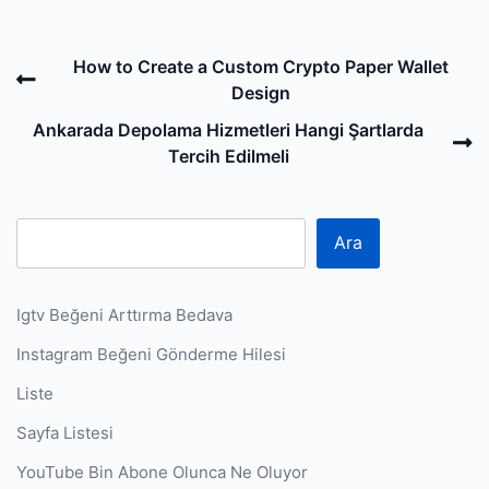
Post
Previous
How to Create a Custom Crypto Paper Wallet
navigation
Post
Design
N
Ankarada Depolama Hizmetleri Hangi Şartlarda
P
Tercih Edilmeli
Ara
Igtv Beğeni Arttırma Bedava
Instagram Beğeni Gönderme Hilesi
Liste
Sayfa Listesi
YouTube Bin Abone Olunca Ne Oluyor