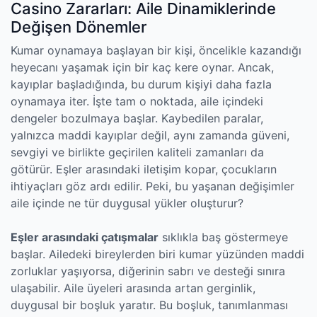
Casino Zararları: Aile Dinamiklerinde
Değişen Dönemler
Kumar oynamaya başlayan bir kişi, öncelikle kazandığı
heyecanı yaşamak için bir kaç kere oynar. Ancak,
kayıplar başladığında, bu durum kişiyi daha fazla
oynamaya iter. İşte tam o noktada, aile içindeki
dengeler bozulmaya başlar. Kaybedilen paralar,
yalnızca maddi kayıplar değil, aynı zamanda güveni,
sevgiyi ve birlikte geçirilen kaliteli zamanları da
götürür. Eşler arasındaki iletişim kopar, çocukların
ihtiyaçları göz ardı edilir. Peki, bu yaşanan değişimler
aile içinde ne tür duygusal yükler oluşturur?
Eşler arasındaki çatışmalar
sıklıkla baş göstermeye
başlar. Ailedeki bireylerden biri kumar yüzünden maddi
zorluklar yaşıyorsa, diğerinin sabrı ve desteği sınıra
ulaşabilir. Aile üyeleri arasında artan gerginlik,
duygusal bir boşluk yaratır. Bu boşluk, tanımlanması