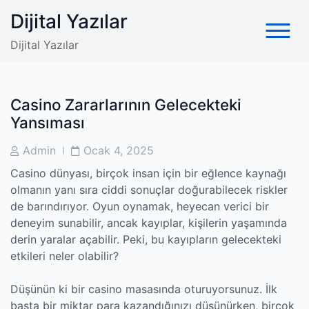
Skip
Dijital Yazılar
to
content
Dijital Yazılar
Casino Zararlarının Gelecekteki
Yansıması
Post
Post
Admin
Ocak 4, 2025
Author
Date
Casino dünyası, birçok insan için bir eğlence kaynağı
olmanın yanı sıra ciddi sonuçlar doğurabilecek riskler
de barındırıyor. Oyun oynamak, heyecan verici bir
deneyim sunabilir, ancak kayıplar, kişilerin yaşamında
derin yaralar açabilir. Peki, bu kayıpların gelecekteki
etkileri neler olabilir?
Düşünün ki bir casino masasında oturuyorsunuz. İlk
başta bir miktar para kazandığınızı düşünürken, birçok