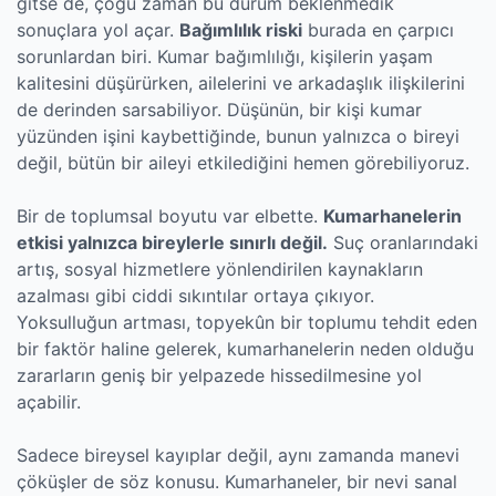
gitse de, çoğu zaman bu durum beklenmedik
sonuçlara yol açar.
Bağımlılık riski
burada en çarpıcı
sorunlardan biri. Kumar bağımlılığı, kişilerin yaşam
kalitesini düşürürken, ailelerini ve arkadaşlık ilişkilerini
de derinden sarsabiliyor. Düşünün, bir kişi kumar
yüzünden işini kaybettiğinde, bunun yalnızca o bireyi
değil, bütün bir aileyi etkilediğini hemen görebiliyoruz.
Bir de toplumsal boyutu var elbette.
Kumarhanelerin
etkisi yalnızca bireylerle sınırlı değil.
Suç oranlarındaki
artış, sosyal hizmetlere yönlendirilen kaynakların
azalması gibi ciddi sıkıntılar ortaya çıkıyor.
Yoksulluğun artması, topyekûn bir toplumu tehdit eden
bir faktör haline gelerek, kumarhanelerin neden olduğu
zararların geniş bir yelpazede hissedilmesine yol
açabilir.
Sadece bireysel kayıplar değil, aynı zamanda manevi
çöküşler de söz konusu. Kumarhaneler, bir nevi sanal