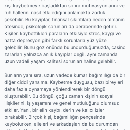
kişi kaybetmeye başladıktan sonra motivasyonlarını ve
ruh hallerini nasıl etkilediğini anlamakta zorluk
çekebilir. Bu kayıplar, finansal sıkıntılara neden olmanın
ötesinde, psikolojik sorunları da beraberinde getirir.
Kişiler, kaybettikleri paraların etkisiyle stres, kaygı ve
hatta depresyon gibi farklı sorunlarla yüz yüze
gelebilir. Bunu göz önünde bulundurduğumuzda, casino
zararları yalnızca anlık kayıplar değil, aynı zamanda
uzun vadeli yaşam kalitesi sorunları haline gelebilir.
Bunların yanı sıra, uzun vadede kumar bağımlılığı da bir
diğer ciddi yansıma. Kaybetme duygusu, bazı bireyleri
daha fazla oynamaya yönlendirerek bir döngü
oluşturabilir. Bu döngü, çoğu zaman kişinin sosyal
ilişkilerini, iş yaşamını ve genel mutluluğunu olumsuz
etkiler. Yani, bir elin kaybı, derin ve kalıcı izler
bırakabilir. Birçok kişi, bağımlılığın pençesinde
kaybolurken, aileleri ve arkadaşları da bu durumdan