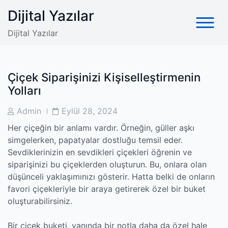
Skip
Dijital Yazılar
to
content
Dijital Yazılar
Çiçek Siparişinizi Kişiselleştirmenin
Yolları
Post
Post
Admin
Eylül 28, 2024
Author
Date
Her çiçeğin bir anlamı vardır. Örneğin, güller aşkı
simgelerken, papatyalar dostluğu temsil eder.
Sevdiklerinizin en sevdikleri çiçekleri öğrenin ve
siparişinizi bu çiçeklerden oluşturun. Bu, onlara olan
düşünceli yaklaşımınızı gösterir. Hatta belki de onların
favori çiçekleriyle bir araya getirerek özel bir buket
oluşturabilirsiniz.
Bir çiçek buketi, yanında bir notla daha da özel hale