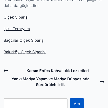
daha da güçlendirir.
Çiçek Siparişi
Işıklı Teraryum
Bağcılar Çiçek Siparişi
Bakırköy Çiçek Siparişi
Post
Previous
Karsın Enfes Kahvaltılık Lezzetleri
navigation
Post
N
Yankı Medya Yapım ve Medya Dünyasında
P
Sürdürülebilirlik
Ara