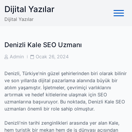
Skip
Dijital Yazılar
to
content
Dijital Yazılar
Denizli Kale SEO Uzmanı
Post
Post
Admin
Ocak 26, 2024
Author
Date
Denizli, Türkiye'nin güzel şehirlerinden biri olarak bilinir
ve son yıllarda dijital pazarlama alanında büyük bir
atılım yaşamıştır. İşletmeler, çevrimiçi varlıklarını
artırmak ve hedef kitlelerine ulaşmak için SEO
uzmanlarına başvuruyor. Bu noktada, Denizli Kale SEO
uzmanları önemli bir role sahip olmuştur.
Denizli'nin tarihi zenginlikleri arasında yer alan Kale,
hem turistik bir mekan hem de iş dünyası açısından