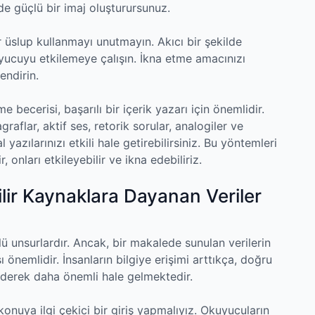
e güçlü bir imaj oluşturursunuz.
ir üslup kullanmayı unutmayın. Akıcı bir şekilde
yucuyu etkilemeye çalışın. İkna etme amacınızı
endirin.
me becerisi, başarılı bir içerik yazarı için önemlidir.
agraflar, aktif ses, retorik sorular, analogiler ve
l yazılarınızı etkili hale getirebilirsiniz. Bu yöntemleri
, onları etkileyebilir ve ikna edebiliriz.
ilir Kaynaklara Dayanan Veriler
lü unsurlardır. Ancak, bir makalede sunulan verilerin
önemlidir. İnsanların bilgiye erişimi arttıkça, doğru
giderek daha önemli hale gelmektedir.
konuya ilgi çekici bir giriş yapmalıyız. Okuyucuların