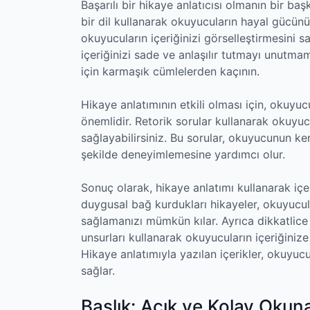
Başarılı bir hikaye anlatıcısı olmanın bir ba
bir dil kullanarak okuyucuların hayal gücünü 
okuyucuların içeriğinizi görselleştirmesini s
içeriğinizi sade ve anlaşılır tutmayı unutmam
için karmaşık cümlelerden kaçının.
Hikaye anlatımının etkili olması için, okuy
önemlidir. Retorik sorular kullanarak okuyucu
sağlayabilirsiniz. Bu sorular, okuyucunun ken
şekilde deneyimlemesine yardımcı olur.
Sonuç olarak, hikaye anlatımı kullanarak içeri
duygusal bağ kurdukları hikayeler, okuyucular
sağlamanızı mümkün kılar. Ayrıca dikkatlice se
unsurları kullanarak okuyucuların içeriğinize a
Hikaye anlatımıyla yazılan içerikler, okuyu
sağlar.
Başlık: Açık ve Kolay Okunan