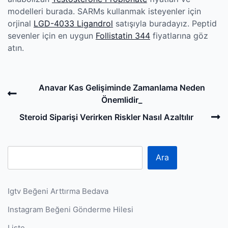
modelleri burada. SARMs kullanmak isteyenler için
orjinal
LGD-4033 Ligandrol
satışıyla buradayız. Peptid
sevenler için en uygun
Follistatin 344
fiyatlarına göz
atın.
Post
Previous
Anavar Kas Gelişiminde Zamanlama Neden
navigation
Post
Önemlidir_
N
Steroid Siparişi Verirken Riskler Nasıl Azaltılır
P
Ara
Igtv Beğeni Arttırma Bedava
Instagram Beğeni Gönderme Hilesi
Liste