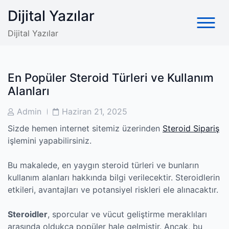
Skip
Dijital Yazılar
to
content
Dijital Yazılar
En Popüler Steroid Türleri ve Kullanım
Alanları
Post
Post
Admin
Haziran 21, 2025
Author
Date
Sizde hemen internet sitemiz üzerinden
Steroid Sipariş
işlemini yapabilirsiniz.
Bu makalede, en yaygın steroid türleri ve bunların
kullanım alanları hakkında bilgi verilecektir. Steroidlerin
etkileri, avantajları ve potansiyel riskleri ele alınacaktır.
Steroidler
, sporcular ve vücut geliştirme meraklıları
arasında oldukça popüler hale gelmiştir. Ancak, bu