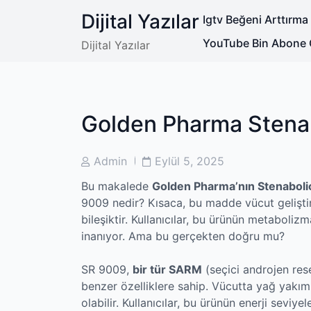
Skip
Dijital Yazılar
Igtv Beğeni Arttırm
to
content
YouTube Bin Abone 
Dijital Yazılar
Golden Pharma Stena
Post
Post
Admin
Eylül 5, 2025
Author
Date
Bu makalede
Golden Pharma’nın Stenaboli
9009 nedir? Kısaca, bu madde vücut geliştir
bileşiktir. Kullanıcılar, bu ürünün metaboliz
inanıyor. Ama bu gerçekten doğru mu?
SR 9009,
bir tür SARM
(seçici androjen res
benzer özelliklere sahip. Vücutta yağ yakımı
olabilir. Kullanıcılar, bu ürünün enerji seviyele