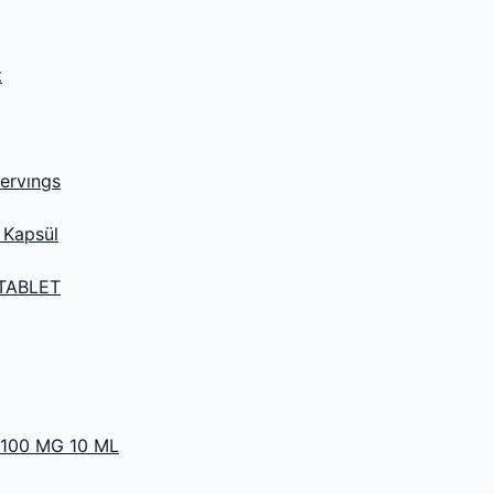
t
rvıngs
 Kapsül
TABLET
 100 MG 10 ML