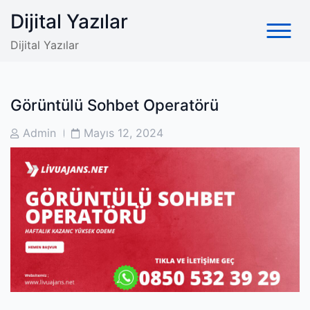
Skip
Dijital Yazılar
to
content
Dijital Yazılar
Görüntülü Sohbet Operatörü
Post
Post
Admin
Mayıs 12, 2024
Author
Date