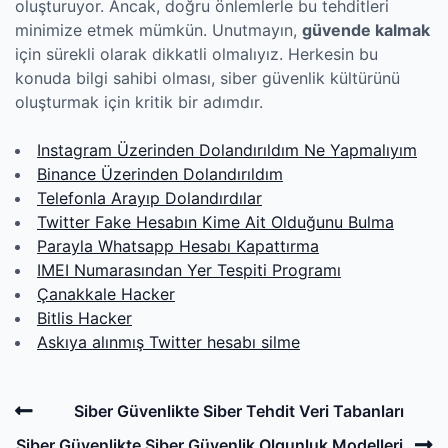
oluşturuyor. Ancak, doğru önlemlerle bu tehditleri
minimize etmek mümkün. Unutmayın,
güvende kalmak
için sürekli olarak dikkatli olmalıyız. Herkesin bu
konuda bilgi sahibi olması, siber güvenlik kültürünü
oluşturmak için kritik bir adımdır.
Instagram Üzerinden Dolandırıldım Ne Yapmalıyım
Binance Üzerinden Dolandırıldım
Telefonla Arayıp Dolandırdılar
Twitter Fake Hesabın Kime Ait Olduğunu Bulma
Parayla Whatsapp Hesabı Kapattırma
IMEI Numarasından Yer Tespiti Programı
Çanakkale Hacker
Bitlis Hacker
Askıya alınmış Twitter hesabı silme
Post
Previous
Siber Güvenlikte Siber Tehdit Veri Tabanları
navigation
Post
N
Siber Güvenlikte Siber Güvenlik Olgunluk Modelleri