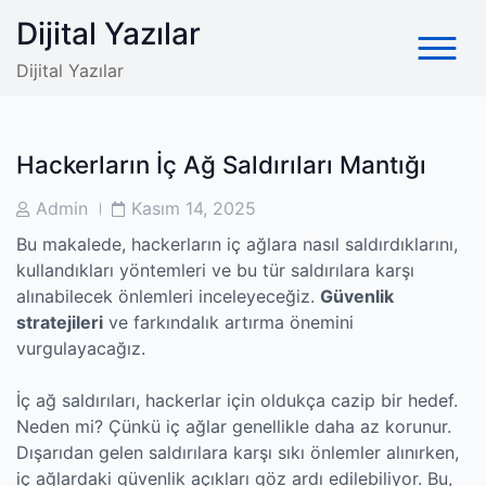
Skip
Dijital Yazılar
to
content
Dijital Yazılar
Hackerların İç Ağ Saldırıları Mantığı
Post
Post
Admin
Kasım 14, 2025
Author
Date
Bu makalede, hackerların iç ağlara nasıl saldırdıklarını,
kullandıkları yöntemleri ve bu tür saldırılara karşı
alınabilecek önlemleri inceleyeceğiz.
Güvenlik
stratejileri
ve farkındalık artırma önemini
vurgulayacağız.
İç ağ saldırıları, hackerlar için oldukça cazip bir hedef.
Neden mi? Çünkü iç ağlar genellikle daha az korunur.
Dışarıdan gelen saldırılara karşı sıkı önlemler alınırken,
iç ağlardaki güvenlik açıkları göz ardı edilebiliyor. Bu,