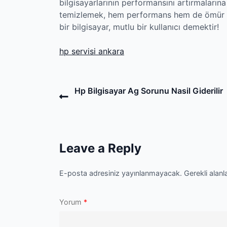
bilgisayarlarının performansını artırmalarına
temizlemek, hem performans hem de ömür aç
bir bilgisayar, mutlu bir kullanıcı demektir!
hp servisi ankara
Post
Previous
Hp Bilgisayar Ag Sorunu Nasil Giderilir
Post
navigation
Leave a Reply
E-posta adresiniz yayınlanmayacak.
Gerekli alanl
Yorum
*