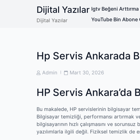
Skip
Dijital Yazılar
Igtv Beğeni Arttırm
to
content
YouTube Bin Abone 
Dijital Yazılar
Hp Servis Ankarada Bi
Post
Post
Admin
Mart 30, 2026
Author
Date
HP Servis Ankara’da B
Bu makalede, HP servislerinin bilgisayar tem
Bilgisayar temizliği, performansı artırmak v
bilgisayarının hızlı çalışmasını ve sorunsuz 
yazılımlarla ilgili değil. Fiziksel temizlik d