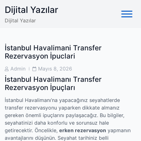
Skip
Dijital Yazılar
to
content
Dijital Yazılar
İstanbul Havalimani Transfer
Rezervasyon İpuclari
Post
Post
Admin
Mayıs 8, 2026
Author
Date
İstanbul Havalimanı Transfer
Rezervasyon İpuçları
İstanbul Havalimanı’na yapacağınız seyahatlerde
transfer rezervasyonu yaparken dikkate almanız
gereken önemli ipuçlarını paylaşacağız. Bu bilgiler,
seyahatinizi daha konforlu ve sorunsuz hale
getirecektir. Öncelikle,
erken rezervasyon
yapmanın
avantajlarını düşünün. Seyahat tarihiniz belli