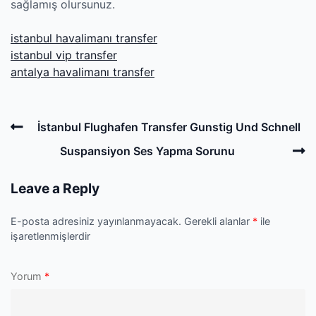
sağlamış olursunuz.
istanbul havalimanı transfer
istanbul vip transfer
antalya havalimanı transfer
Post
Previous
İstanbul Flughafen Transfer Gunstig Und Schnell
navigation
Post
N
Suspansiyon Ses Yapma Sorunu
P
Leave a Reply
E-posta adresiniz yayınlanmayacak.
Gerekli alanlar
*
ile
işaretlenmişlerdir
Yorum
*