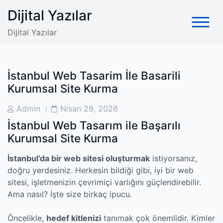
Skip
Dijital Yazılar
to
content
Dijital Yazılar
İstanbul Web Tasarim İle Basarili
Kurumsal Site Kurma
Post
Post
Admin
Nisan 28, 2026
Author
Date
İstanbul Web Tasarım ile Başarılı
Kurumsal Site Kurma
İstanbul’da bir web sitesi oluşturmak
istiyorsanız,
doğru yerdesiniz. Herkesin bildiği gibi, iyi bir web
sitesi, işletmenizin çevrimiçi varlığını güçlendirebilir.
Ama nasıl? İşte size birkaç ipucu.
Öncelikle,
hedef kitlenizi
tanımak çok önemlidir. Kimler