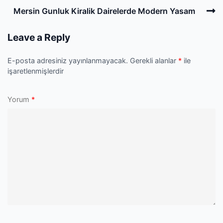
navigation
Post
N
Mersin Gunluk Kiralik Dairelerde Modern Yasam
P
Leave a Reply
E-posta adresiniz yayınlanmayacak.
Gerekli alanlar
*
ile
işaretlenmişlerdir
Yorum
*