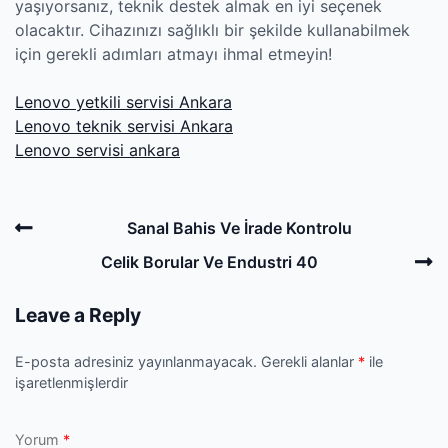
yaşıyorsanız, teknik destek almak en iyi seçenek
olacaktır. Cihazınızı sağlıklı bir şekilde kullanabilmek
için gerekli adımları atmayı ihmal etmeyin!
Lenovo yetkili servisi Ankara
Lenovo teknik servisi Ankara
Lenovo servisi ankara
Post
Previous
Sanal Bahis Ve İrade Kontrolu
navigation
Post
N
Celik Borular Ve Endustri 40
P
Leave a Reply
E-posta adresiniz yayınlanmayacak.
Gerekli alanlar
*
ile
işaretlenmişlerdir
Yorum
*