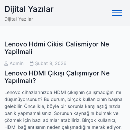
Skip
Dijital Yazılar
to
content
Dijital Yazılar
Lenovo Hdmi Cikisi Calismiyor Ne
Yapilmali
Post
Post
Admin
Şubat 9, 2026
Author
Date
Lenovo HDMI Çıkışı Çalışmıyor Ne
Yapılmalı?
Lenovo cihazlarınızda HDMI çıkışının çalışmadığını mı
düşünüyorsunuz? Bu durum, birçok kullanıcının başına
gelebilir. Öncelikle, böyle bir sorunla karşılaştığınızda
panik yapmamalısınız. Sorunun kaynağını bulmak ve
çözmek için bazı adımlar atabiliriz. Birçok kullanıcı,
HDMI bağlantısının neden çalışmadığını merak ediyor.