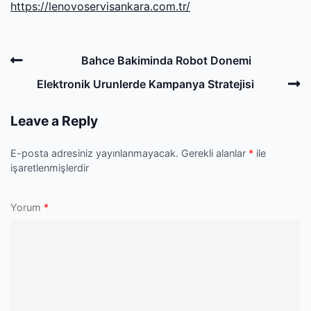
https://lenovoservisankara.com.tr/
Post
Previous
Bahce Bakiminda Robot Donemi
navigation
Post
N
Elektronik Urunlerde Kampanya Stratejisi
P
Leave a Reply
E-posta adresiniz yayınlanmayacak.
Gerekli alanlar
*
ile
işaretlenmişlerdir
Yorum
*