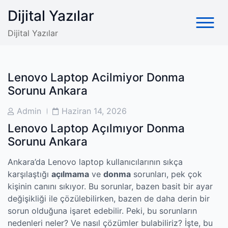
Skip
Dijital Yazılar
to
content
Dijital Yazılar
Lenovo Laptop Acilmiyor Donma
Sorunu Ankara
Post
Post
Admin
Haziran 14, 2026
Author
Date
Lenovo Laptop Açılmıyor Donma
Sorunu Ankara
Ankara’da Lenovo laptop kullanıcılarının sıkça
karşılaştığı
açılmama
ve
donma
sorunları, pek çok
kişinin canını sıkıyor. Bu sorunlar, bazen basit bir ayar
değişikliği ile çözülebilirken, bazen de daha derin bir
sorun olduğuna işaret edebilir. Peki, bu sorunların
nedenleri neler? Ve nasıl çözümler bulabiliriz? İşte, bu