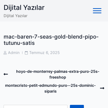
Skip
Dijital Yazılar
to
content
Dijital Yazılar
mac-baren-7-seas-gold-blend-pipo-
tutunu-satis
Post
Post
Admin
Temmuz 6, 2025
Author
Date
Post
Previous
hoyo-de-monterrey-palmas-extra-puro-25s-
navigation
Post
freeshop
N
montecristo-petit-edmundo-puro--25s-dominic-
P
siparis