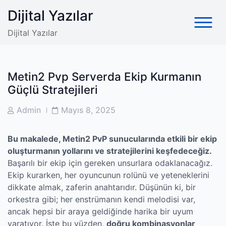
Skip
Dijital Yazılar
to
content
Dijital Yazılar
Metin2 Pvp Serverda Ekip Kurmanın
Güçlü Stratejileri
Post
Post
Admin
Mayıs 8, 2025
Author
Date
Bu makalede, Metin2 PvP sunucularında etkili bir ekip
oluşturmanın yollarını ve stratejilerini keşfedeceğiz.
Başarılı bir ekip için gereken unsurlara odaklanacağız.
Ekip kurarken, her oyuncunun rolünü ve yeteneklerini
dikkate almak, zaferin anahtarıdır. Düşünün ki, bir
orkestra gibi; her enstrümanın kendi melodisi var,
ancak hepsi bir araya geldiğinde harika bir uyum
yaratıyor. İşte bu yüzden,
doğru kombinasyonlar