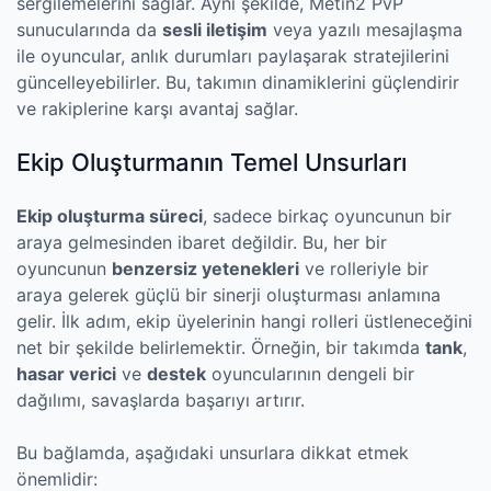
sergilemelerini sağlar. Aynı şekilde, Metin2 PvP
sunucularında da
sesli iletişim
veya yazılı mesajlaşma
ile oyuncular, anlık durumları paylaşarak stratejilerini
güncelleyebilirler. Bu, takımın dinamiklerini güçlendirir
ve rakiplerine karşı avantaj sağlar.
Ekip Oluşturmanın Temel Unsurları
Ekip oluşturma süreci
, sadece birkaç oyuncunun bir
araya gelmesinden ibaret değildir. Bu, her bir
oyuncunun
benzersiz yetenekleri
ve rolleriyle bir
araya gelerek güçlü bir sinerji oluşturması anlamına
gelir. İlk adım, ekip üyelerinin hangi rolleri üstleneceğini
net bir şekilde belirlemektir. Örneğin, bir takımda
tank
,
hasar verici
ve
destek
oyuncularının dengeli bir
dağılımı, savaşlarda başarıyı artırır.
Bu bağlamda, aşağıdaki unsurlara dikkat etmek
önemlidir: