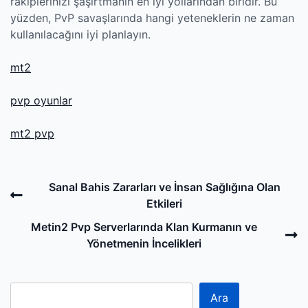
rakiplerinizi şaşırtmanın en iyi yollarından biridir. Bu
yüzden, PvP savaşlarında hangi yeteneklerin ne zaman
kullanılacağını iyi planlayın.
mt2
pvp oyunlar
mt2 pvp
Post
Previous
Sanal Bahis Zararları ve İnsan Sağlığına Olan
navigation
Post
Etkileri
N
Metin2 Pvp Serverlarında Klan Kurmanın ve
P
Yönetmenin İncelikleri
Ara