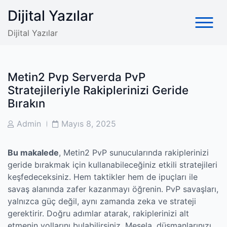
Skip
Dijital Yazılar
to
content
Dijital Yazılar
Metin2 Pvp Serverda PvP
Stratejileriyle Rakiplerinizi Geride
Bırakın
Post
Post
Admin
Mayıs 8, 2025
Author
Date
Bu makalede
, Metin2 PvP sunucularında rakiplerinizi
geride bırakmak için kullanabileceğiniz etkili stratejileri
keşfedeceksiniz. Hem taktikler hem de ipuçları ile
savaş alanında zafer kazanmayı öğrenin. PvP savaşları,
yalnızca güç değil, aynı zamanda zeka ve strateji
gerektirir. Doğru adımlar atarak, rakiplerinizi alt
etmenin yollarını bulabilirsiniz. Mesela, düşmanlarınızı