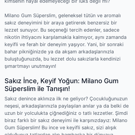
kimsenin hayal edemeyeceği bir lüks değil mi?
Milano Gum Süperslim, geleneksel tütün ve aromalı
sakız deneyimini bir araya getirerek benzersiz bir
lezzet sunuyor. Bu seçeneği tercih edenler, sadece
nikotin ihtiyacını karşılamakla kalmıyor, aynı zamanda
keyifli ve ferah bir deneyim yaşıyor. Yani, bir sonraki
bahar pikniğinizde ya da akşam arkadaşlarınızla
buluştuğunuzda, bu lezzet dolu sakızlarla kendinizi
şımartmayı unutmayın!
Sakız İnce, Keyif Yoğun: Milano Gum
Süperslim ile Tanışın!
Sakız denince aklınıza ilk ne geliyor? Çocukluğunuzun
neşesi, arkadaşlarınızla paylaşılan anılar ya da belki de
uzun bir yolculukta çiğnediğiniz o tatlı lezzetler. Şimdi
biraz farklı bir sakız deneyimi ile karşınızdayız: Milano
Gum Süperslim! Bu ince ve keyifli sakız, sizi alışık
olduğunuz tatlardan alıp bambaşka bir dünyaya