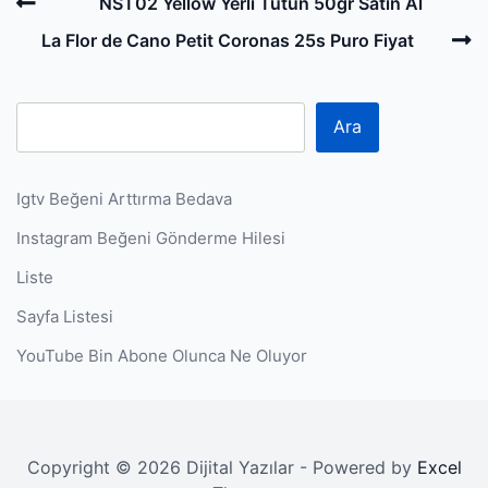
Post
Previous
NST02 Yellow Yerli Tütün 50gr Satın Al
navigation
Post
N
La Flor de Cano Petit Coronas 25s Puro Fiyat
P
Ara
Igtv Beğeni Arttırma Bedava
Instagram Beğeni Gönderme Hilesi
Liste
Sayfa Listesi
YouTube Bin Abone Olunca Ne Oluyor
Copyright © 2026 Dijital Yazılar - Powered by
Excel