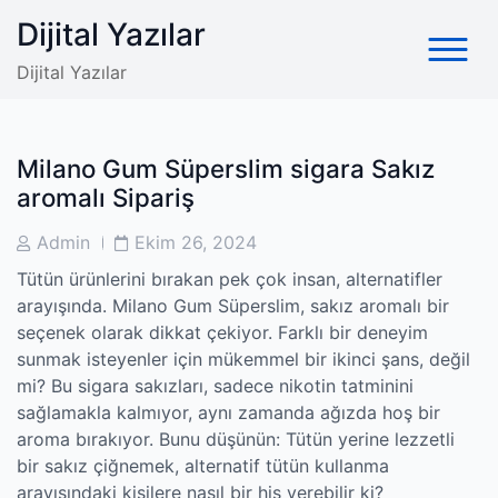
Skip
Dijital Yazılar
to
content
Dijital Yazılar
Milano Gum Süperslim sigara Sakız
aromalı Sipariş
Post
Post
Admin
Ekim 26, 2024
Author
Date
Tütün ürünlerini bırakan pek çok insan, alternatifler
arayışında. Milano Gum Süperslim, sakız aromalı bir
seçenek olarak dikkat çekiyor. Farklı bir deneyim
sunmak isteyenler için mükemmel bir ikinci şans, değil
mi? Bu sigara sakızları, sadece nikotin tatminini
sağlamakla kalmıyor, aynı zamanda ağızda hoş bir
aroma bırakıyor. Bunu düşünün: Tütün yerine lezzetli
bir sakız çiğnemek, alternatif tütün kullanma
arayışındaki kişilere nasıl bir his verebilir ki?