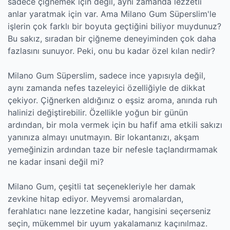
sadece çiğnemek için değil, aynı zamanda lezzetli
anlar yaratmak için var. Ama Milano Gum Süperslim'le
işlerin çok farklı bir boyuta geçtiğini biliyor muydunuz?
Bu sakız, sıradan bir çiğneme deneyiminden çok daha
fazlasını sunuyor. Peki, onu bu kadar özel kılan nedir?
Milano Gum Süperslim, sadece ince yapısıyla değil,
aynı zamanda nefes tazeleyici özelliğiyle de dikkat
çekiyor. Çiğnerken aldığınız o eşsiz aroma, anında ruh
halinizi değiştirebilir. Özellikle yoğun bir günün
ardından, bir mola vermek için bu hafif ama etkili sakızı
yanınıza almayı unutmayın. Bir lokantanızı, akşam
yemeğinizin ardından taze bir nefesle taçlandırmamak
ne kadar insani değil mi?
Milano Gum, çeşitli tat seçenekleriyle her damak
zevkine hitap ediyor. Meyvemsi aromalardan,
ferahlatıcı nane lezzetine kadar, hangisini seçerseniz
seçin, mükemmel bir uyum yakalamanız kaçınılmaz.