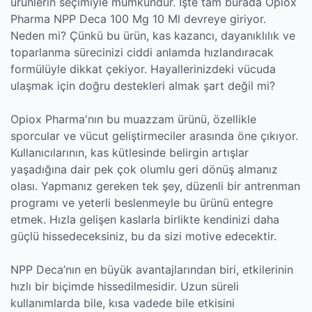
ürünlerin seçimiyle mümkündür. İşte tam burada Opiox
Pharma NPP Deca 100 Mg 10 Ml devreye giriyor.
Neden mi? Çünkü bu ürün, kas kazancı, dayanıklılık ve
toparlanma sürecinizi ciddi anlamda hızlandıracak
formülüyle dikkat çekiyor. Hayallerinizdeki vücuda
ulaşmak için doğru destekleri almak şart değil mi?
Opiox Pharma'nın bu muazzam ürünü, özellikle
sporcular ve vücut geliştirmeciler arasında öne çıkıyor.
Kullanıcılarının, kas kütlesinde belirgin artışlar
yaşadığına dair pek çok olumlu geri dönüş almanız
olası. Yapmanız gereken tek şey, düzenli bir antrenman
programı ve yeterli beslenmeyle bu ürünü entegre
etmek. Hızla gelişen kaslarla birlikte kendinizi daha
güçlü hissedeceksiniz, bu da sizi motive edecektir.
NPP Deca’nın en büyük avantajlarından biri, etkilerinin
hızlı bir biçimde hissedilmesidir. Uzun süreli
kullanımlarda bile, kısa vadede bile etkisini