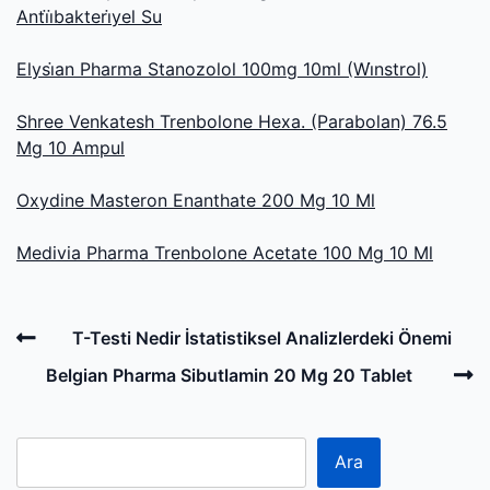
Anti̇i̇bakteri̇yel Su
Elysi̇an Pharma Stanozolol 100mg 10ml (Wi̇nstrol)
Shree Venkatesh Trenbolone Hexa. (Parabolan) 76.5
Mg 10 Ampul
Oxydine Masteron Enanthate 200 Mg 10 Ml
Medivia Pharma Trenbolone Acetate 100 Mg 10 Ml
Post
Previous
T-Testi Nedir İstatistiksel Analizlerdeki Önemi
navigation
Post
N
Belgian Pharma Sibutlamin 20 Mg 20 Tablet
P
Ara