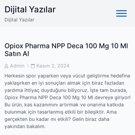
Skip
Dijital Yazılar
to
content
Dijital Yazılar
Opiox Pharma NPP Deca 100 Mg 10 Ml
Satın Al
Post
Post
Admin
Kasım 2, 2024
Author
Date
Herkesin spor yaparken veya vücut geliştirme hedefine
yaklaşırken en iyi sonuçları almak için biraz fazladan
yardıma ihtiyaç duyduğunu biliyoruz. İşte tam burada,
Opiox Pharma NPP Deca 100 Mg 10 Ml devreye giriyor!
Bu ürün, kas kazanımını artırmak ve onarıma katkıda
bulunmak için tasarlanmış etkili bir bileşiktir. Ama
gerçekten bu kadar mı etkili? Gelin biraz daha
yakından bakalım.