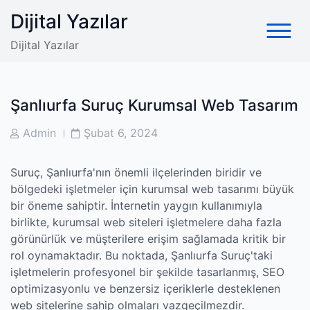
Skip
Dijital Yazılar
to
content
Dijital Yazılar
Şanlıurfa Suruç Kurumsal Web Tasarım
Post
Post
Admin
Şubat 6, 2024
Author
Date
Suruç, Şanlıurfa'nın önemli ilçelerinden biridir ve
bölgedeki işletmeler için kurumsal web tasarımı büyük
bir öneme sahiptir. İnternetin yaygın kullanımıyla
birlikte, kurumsal web siteleri işletmelere daha fazla
görünürlük ve müşterilere erişim sağlamada kritik bir
rol oynamaktadır. Bu noktada, Şanlıurfa Suruç'taki
işletmelerin profesyonel bir şekilde tasarlanmış, SEO
optimizasyonlu ve benzersiz içeriklerle desteklenen
web sitelerine sahip olmaları vazgeçilmezdir.