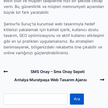
etkin olun ve müşteri taleplerine hızlı bir şekilde cevap
verin. Bu, güvenilirlik ve müşteri memnuniyeti açısından
büyük bir fark yaratabilir.
Şanlıurfa Suruç'ta kurumsal web tasarımıyla hedef
kitlenizi yakalamak için kaliteli içerik, kullanıcı dostu
tasarım, SEO optimizasyonu ve aktif kullanıcı etkileşimi
gibi en iyi pratikleri uygulamalısınız. Bu stratejileri
benimseyerek, bölgenizdeki rekabette öne çıkabilir ve
online varlığınızı güçlendirebilirsiniz.
Post
Previous
SMS Onay – Sms Onay Sepeti
navigation
Post
N
Antalya Muratpaşa Web Tasarım Ajansı
P
Ara