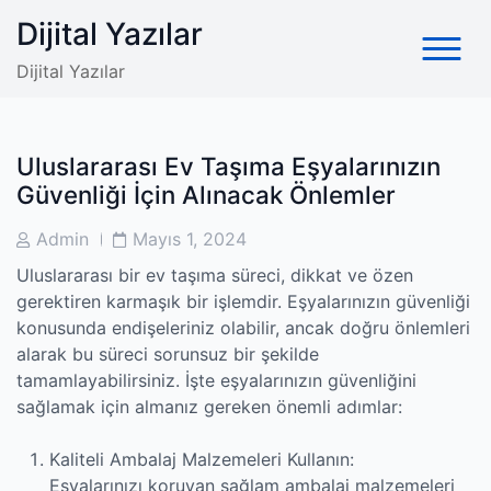
Skip
Dijital Yazılar
to
content
Dijital Yazılar
Uluslararası Ev Taşıma Eşyalarınızın
Güvenliği İçin Alınacak Önlemler
Post
Post
Admin
Mayıs 1, 2024
Author
Date
Uluslararası bir ev taşıma süreci, dikkat ve özen
gerektiren karmaşık bir işlemdir. Eşyalarınızın güvenliği
konusunda endişeleriniz olabilir, ancak doğru önlemleri
alarak bu süreci sorunsuz bir şekilde
tamamlayabilirsiniz. İşte eşyalarınızın güvenliğini
sağlamak için almanız gereken önemli adımlar:
Kaliteli Ambalaj Malzemeleri Kullanın:
Eşyalarınızı koruyan sağlam ambalaj malzemeleri