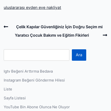
uluslararası evden eve nakliyat
Post
Previous
Çelik Kapılar Güvenliğiniz İçin Doğru Seçim mi
navigation
Post
N
Yaratıcı Çocuk Bakımı ve Eğitim Fikirleri
P
Ara
Igtv Beğeni Arttırma Bedava
Instagram Beğeni Gönderme Hilesi
Liste
Sayfa Listesi
YouTube Bin Abone Olunca Ne Oluyor