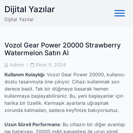
Skip
Dijital Yazılar
to
content
Dijital Yazılar
Vozol Gear Power 20000 Strawberry
Watermelon Satın Al
Post
Post
Admin
Ekim 5, 2024
Author
Date
Kullanım Kolaylığı
: Vozol Gear Power 20000, kullanıcı
dostu tasarımıyla öne çıkıyor. Cihazı kullanmak son
derece basit. Tek bir düğmeye basarak hemen
kullanmaya başlayabilirsiniz. Bu, yeni başlayanlar için
harika bir özellik. Karmaşık ayarlarla uğraşmak
zorunda kalmadan, sadece keyfinize bakıyorsunuz.
Uzun Süreli Performans
: Bu cihazın bir diğer avantajı
ise bataryası. 20000 mAh kapasitesi ile uzun süreli