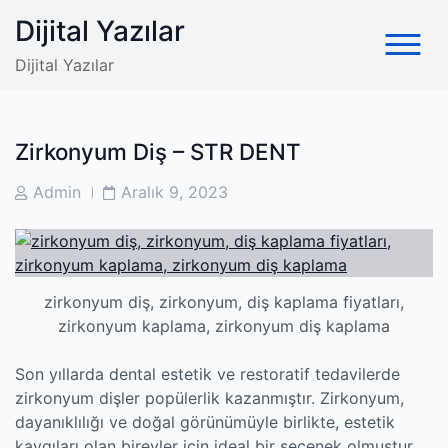
Skip
Dijital Yazılar
to
content
Dijital Yazılar
Zirkonyum Diş – STR DENT
Post
Post
Admin
Aralık 9, 2023
Author
Date
zirkonyum diş, zirkonyum, diş kaplama fiyatları,
zirkonyum kaplama, zirkonyum diş kaplama
Son yıllarda dental estetik ve restoratif tedavilerde
zirkonyum dişler popülerlik kazanmıştır. Zirkonyum,
dayanıklılığı ve doğal görünümüyle birlikte, estetik
kaygıları olan bireyler için ideal bir seçenek olmuştur.