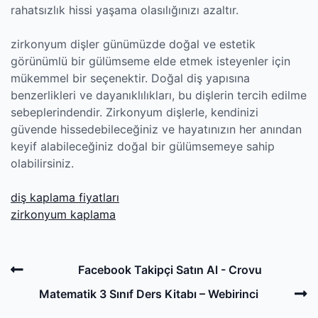
rahatsızlık hissi yaşama olasılığınızı azaltır.
zirkonyum dişler günümüzde doğal ve estetik
görünümlü bir gülümseme elde etmek isteyenler için
mükemmel bir seçenektir. Doğal diş yapısına
benzerlikleri ve dayanıklılıkları, bu dişlerin tercih edilme
sebeplerindendir. Zirkonyum dişlerle, kendinizi
güvende hissedebileceğiniz ve hayatınızın her anından
keyif alabileceğiniz doğal bir gülümsemeye sahip
olabilirsiniz.
diş kaplama fiyatları
zirkonyum kaplama
Post
Previous
Facebook Takipçi Satın Al - Crovu
navigation
Post
N
Matematik 3 Sınıf Ders Kitabı – Webirinci
P